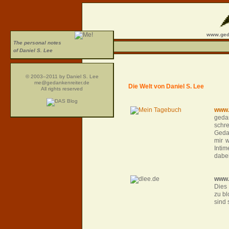
www.geda
The personal notes
of Daniel S. Lee
© 2003–2011 by Daniel S. Lee
me@gedankenreiter.de
Die Welt von Daniel S. Lee
All rights reserved
www.
geda
schr
Geda
mir w
Inti
dabei
www.
Dies 
zu bl
sind 