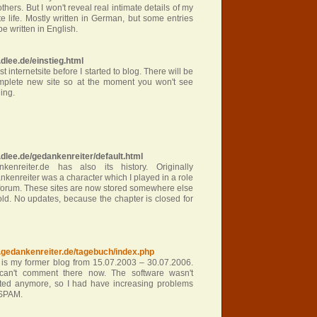
others. But I won't reveal real intimate details of my
te life. Mostly written in German, but some entries
e written in English.
dlee.de/einstieg.html
rst internetsite before I started to blog. There will be
mplete new site so at the moment you won't see
ing.
dlee.de/gedankenreiter/default.html
nkenreiter.de has also its history. Originally
kenreiter was a character which I played in a role
forum. These sites are now stored somewhere else
ld. No updates, because the chapter is closed for
gedankenreiter.de/tagebuch/index.php
 is my former blog from 15.07.2003 – 30.07.2006.
can't comment there now. The software wasn't
ted anymore, so I had have increasing problems
 SPAM.