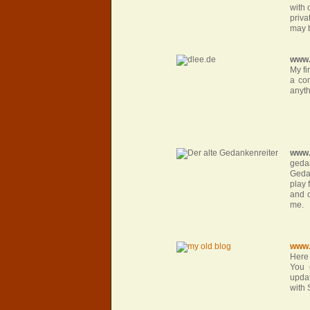
with 
priva
may b
www.
My fi
a co
anyth
www.
geda
Gedan
play 
and o
me.
www.
Here
You 
upda
with