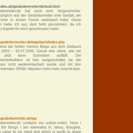
dlee.de/gedankenreiter/default.html
nkenreiter.de hat auch eine Vorgeschichte.
ünglich war der Gedankenreiter eine Gestalt, die
früher in einem Forum verkörpert habe. Diese
en habe ich aus dem Netz genommen, da ich
s Kapitel für mich geschlossen habe.
gedankenreiter.de/tagebuch/index.php
 sind die Seiten meines Blogs aus dem Zeitraum
7.2003 – 30.07.2006. Ganze drei Jahre, wie mir
t jetzt beim Schreiben auffällt. Die
entarfunktion ist hier ausgeschaltet, da die
ware nicht weiterentwickelt wurde und mit den
hmenden SPAM–Attacken nicht mehr zurecht kam.
gedankenreiter.de/wp
nkenreiter.de contains my online–notes. Here I
 the things I am interested in: ideas, thoughts,
h came to my mind and which is worth to share