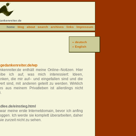
nkenreiter.de
home
blog
about
search
archives
links
Impressum
» deutsch
» English
gedankenreiter.de/wp
nkenreiter.de enthält meine Online–Notizen. Hier
eibe ich auf, was mich interessiert: Ideen,
nken, die mir auf– und eingefallen sind und die
ert sind, mit anderen geteilt zu werden. Wirklich
mes aus meinem Privatleben ist allerdings nicht
.
dlee.de/einstieg.html
war meine erste Internetdomain, bevor ich anfing
oggen. Ich werde sie komplett überarbeiten, daher
sie zurzeit nicht zu sehen.