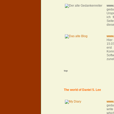
www.
geda
Urspr
ich 
Seit
diese
www.
Hier
15.0
ers
Komm
Soft
zune
top
The world of Daniel S. Lee
www.
geda
write
whic