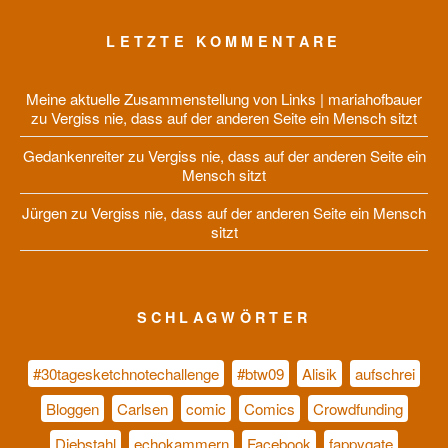
LETZTE KOMMENTARE
Meine aktuelle Zusammenstellung von Links | mariahofbauer
zu
Vergiss nie, dass auf der anderen Seite ein Mensch sitzt
Gedankenreiter
zu
Vergiss nie, dass auf der anderen Seite ein
Mensch sitzt
Jürgen
zu
Vergiss nie, dass auf der anderen Seite ein Mensch
sitzt
SCHLAGWÖRTER
#30tagesketchnotechallenge
#btw09
Alisik
aufschrei
Bloggen
Carlsen
comic
Comics
Crowdfunding
Diebstahl
echokammern
Facebook
fappygate