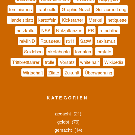
feminismus
frauhoelle
Graphic Novel
Guillaume Long
Handelsblatt
kartoffeln
Kickstarter
Merkel
netiquette
netzkultur
NSA
Nutzpflanzen
PR
re:publica
reMIND
Rousseau
rp11
SatW
sexismus
Sexleben
sketchnote
tomaten
tomtato
Trittbrettfahrer
trolle
Vorsatz
white hair
Wikipedia
Wirtschaft
Zitate
Zukunft
Überwachung
KATEGORIEN
gedacht
(21)
gelebt
(76)
gemacht
(14)