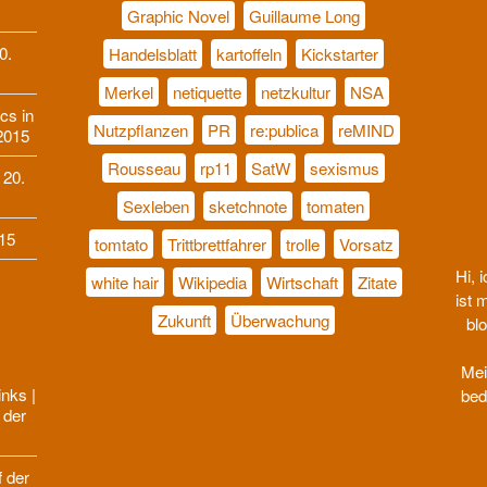
Graphic Novel
Guillaume Long
0.
Handelsblatt
kartoffeln
Kickstarter
Merkel
netiquette
netzkultur
NSA
cs in
Nutzpflanzen
PR
re:publica
reMIND
2015
Rousseau
rp11
SatW
sexismus
 20.
Sexleben
sketchnote
tomaten
15
tomtato
Trittbrettfahrer
trolle
Vorsatz
Hi, 
white hair
Wikipedia
Wirtschaft
Zitate
ist 
Zukunft
Überwachung
blo
E
Mei
nks |
bed
 der
f der