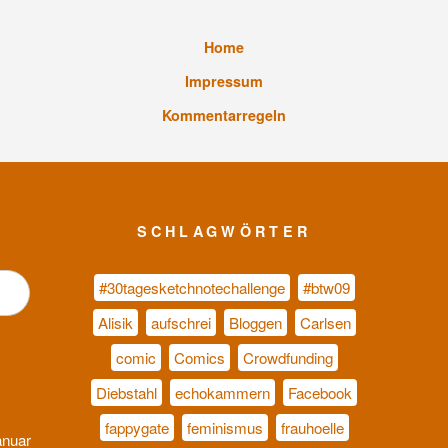
Home
Impressum
Kommentarregeln
SCHLAGWÖRTER
#30tagesketchnotechallenge
#btw09
Alisik
aufschrei
Bloggen
Carlsen
comic
Comics
Crowdfunding
Diebstahl
echokammern
Facebook
fappygate
feminismus
frauhoelle
anuar