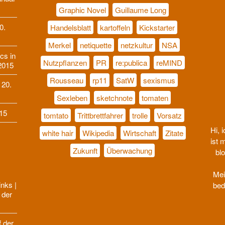
Graphic Novel
Guillaume Long
0.
Handelsblatt
kartoffeln
Kickstarter
Merkel
netiquette
netzkultur
NSA
cs in
Nutzpflanzen
PR
re:publica
reMIND
2015
Rousseau
rp11
SatW
sexismus
 20.
Sexleben
sketchnote
tomaten
15
tomtato
Trittbrettfahrer
trolle
Vorsatz
Hi, 
white hair
Wikipedia
Wirtschaft
Zitate
ist 
Zukunft
Überwachung
blo
E
Mei
nks |
bed
 der
f der