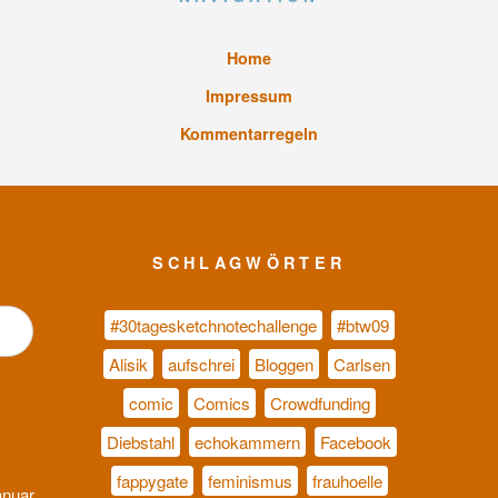
Home
Impressum
Kommentarregeln
SCHLAGWÖRTER
#30tagesketchnotechallenge
#btw09
Alisik
aufschrei
Bloggen
Carlsen
comic
Comics
Crowdfunding
Diebstahl
echokammern
Facebook
fappygate
feminismus
frauhoelle
anuar