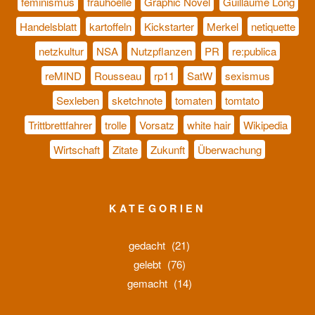
feminismus
frauhoelle
Graphic Novel
Guillaume Long
Handelsblatt
kartoffeln
Kickstarter
Merkel
netiquette
netzkultur
NSA
Nutzpflanzen
PR
re:publica
reMIND
Rousseau
rp11
SatW
sexismus
Sexleben
sketchnote
tomaten
tomtato
Trittbrettfahrer
trolle
Vorsatz
white hair
Wikipedia
Wirtschaft
Zitate
Zukunft
Überwachung
KATEGORIEN
gedacht
(21)
gelebt
(76)
gemacht
(14)