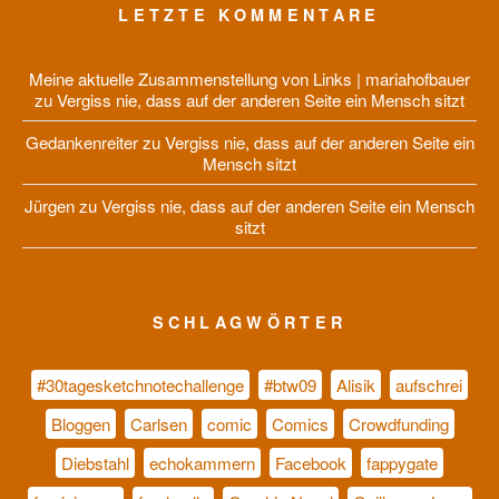
LETZTE KOMMENTARE
Meine aktuelle Zusammenstellung von Links | mariahofbauer
zu
Vergiss nie, dass auf der anderen Seite ein Mensch sitzt
Gedankenreiter
zu
Vergiss nie, dass auf der anderen Seite ein
Mensch sitzt
Jürgen
zu
Vergiss nie, dass auf der anderen Seite ein Mensch
sitzt
SCHLAGWÖRTER
#30tagesketchnotechallenge
#btw09
Alisik
aufschrei
Bloggen
Carlsen
comic
Comics
Crowdfunding
Diebstahl
echokammern
Facebook
fappygate