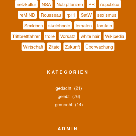
netzkultur
NSA
Nutzpflanzen
PR
re:publica
reMIND
Rousseau
rp11
SatW
sexismus
Sexleben
sketchnote
tomaten
tomtato
Trittbrettfahrer
trolle
Vorsatz
white hair
Wikipedia
Wirtschaft
Zitate
Zukunft
Überwachung
KATEGORIEN
gedacht
(21)
gelebt
(76)
gemacht
(14)
ADMIN