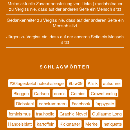
Meine aktuelle Zusammenstellung von Links | mariahofbauer
zu
Vergiss nie, dass auf der anderen Seite ein Mensch sitzt
Gedankenreiter
zu
Vergiss nie, dass auf der anderen Seite ein
Mensch sitzt
Jürgen
zu
Vergiss nie, dass auf der anderen Seite ein Mensch
sitzt
SCHLAGWÖRTER
#30tagesketchnotechallenge
#btw09
Alisik
aufschrei
Bloggen
Carlsen
comic
Comics
Crowdfunding
Diebstahl
echokammern
Facebook
fappygate
feminismus
frauhoelle
Graphic Novel
Guillaume Long
Handelsblatt
kartoffeln
Kickstarter
Merkel
netiquette