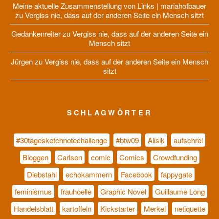
Meine aktuelle Zusammenstellung von Links | mariahofbauer
zu
Vergiss nie, dass auf der anderen Seite ein Mensch sitzt
Gedankenreiter
zu
Vergiss nie, dass auf der anderen Seite ein
Mensch sitzt
Jürgen
zu
Vergiss nie, dass auf der anderen Seite ein Mensch
sitzt
SCHLAGWÖRTER
#30tagesketchnotechallenge
#btw09
Alisik
aufschrei
Bloggen
Carlsen
comic
Comics
Crowdfunding
Diebstahl
echokammern
Facebook
fappygate
feminismus
frauhoelle
Graphic Novel
Guillaume Long
Handelsblatt
kartoffeln
Kickstarter
Merkel
netiquette