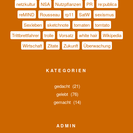
netzkultur
NSA
Nutzpflanzen
PR
re:publica
reMIND
Rousseau
rp11
SatW
sexismus
Sexleben
sketchnote
tomaten
tomtato
Trittbrettfahrer
trolle
Vorsatz
white hair
Wikipedia
Wirtschaft
Zitate
Zukunft
Überwachung
KATEGORIEN
gedacht
(21)
gelebt
(76)
gemacht
(14)
ADMIN