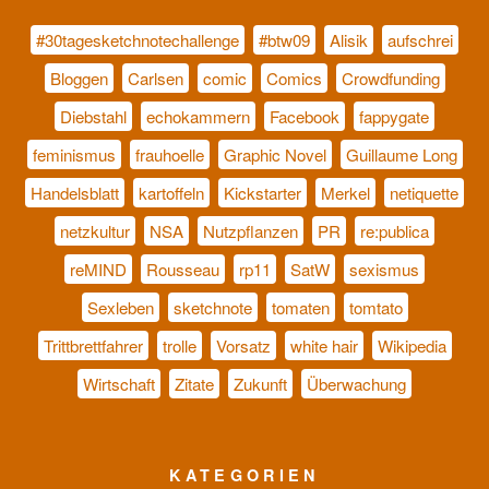
#30tagesketchnotechallenge
#btw09
Alisik
aufschrei
Bloggen
Carlsen
comic
Comics
Crowdfunding
Diebstahl
echokammern
Facebook
fappygate
feminismus
frauhoelle
Graphic Novel
Guillaume Long
Handelsblatt
kartoffeln
Kickstarter
Merkel
netiquette
netzkultur
NSA
Nutzpflanzen
PR
re:publica
reMIND
Rousseau
rp11
SatW
sexismus
Sexleben
sketchnote
tomaten
tomtato
Trittbrettfahrer
trolle
Vorsatz
white hair
Wikipedia
Wirtschaft
Zitate
Zukunft
Überwachung
KATEGORIEN