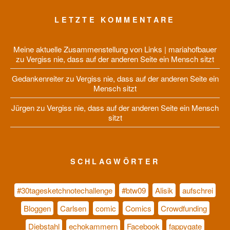
LETZTE KOMMENTARE
Meine aktuelle Zusammenstellung von Links | mariahofbauer
zu
Vergiss nie, dass auf der anderen Seite ein Mensch sitzt
Gedankenreiter
zu
Vergiss nie, dass auf der anderen Seite ein
Mensch sitzt
Jürgen
zu
Vergiss nie, dass auf der anderen Seite ein Mensch
sitzt
SCHLAGWÖRTER
#30tagesketchnotechallenge
#btw09
Alisik
aufschrei
Bloggen
Carlsen
comic
Comics
Crowdfunding
Diebstahl
echokammern
Facebook
fappygate