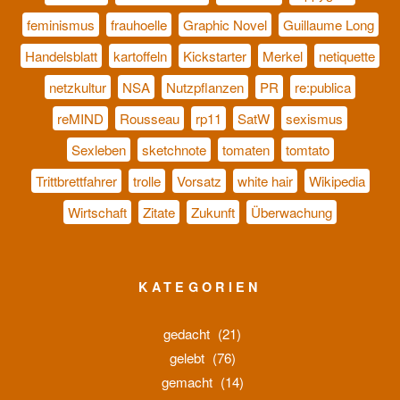
feminismus
frauhoelle
Graphic Novel
Guillaume Long
Handelsblatt
kartoffeln
Kickstarter
Merkel
netiquette
netzkultur
NSA
Nutzpflanzen
PR
re:publica
reMIND
Rousseau
rp11
SatW
sexismus
Sexleben
sketchnote
tomaten
tomtato
Trittbrettfahrer
trolle
Vorsatz
white hair
Wikipedia
Wirtschaft
Zitate
Zukunft
Überwachung
KATEGORIEN
gedacht
(21)
gelebt
(76)
gemacht
(14)