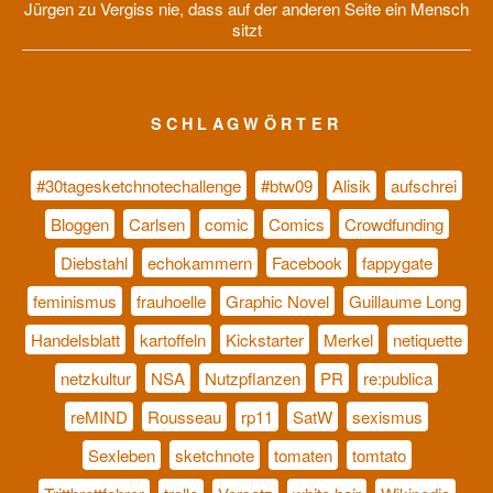
Jürgen
zu
Vergiss nie, dass auf der anderen Seite ein Mensch
sitzt
SCHLAGWÖRTER
#30tagesketchnotechallenge
#btw09
Alisik
aufschrei
Bloggen
Carlsen
comic
Comics
Crowdfunding
Diebstahl
echokammern
Facebook
fappygate
feminismus
frauhoelle
Graphic Novel
Guillaume Long
Handelsblatt
kartoffeln
Kickstarter
Merkel
netiquette
netzkultur
NSA
Nutzpflanzen
PR
re:publica
reMIND
Rousseau
rp11
SatW
sexismus
Sexleben
sketchnote
tomaten
tomtato