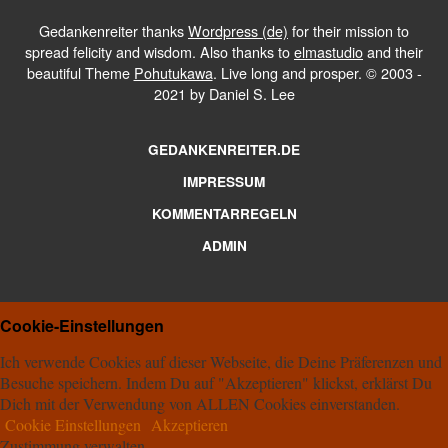
Gedankenreiter thanks
Wordpress (de)
for their mission to
spread felicity and wisdom. Also thanks to
elmastudio
and their
beautiful Theme
Pohutukawa
. Live long and prosper. © 2003 -
2021 by Daniel S. Lee
GEDANKENREITER.DE
IMPRESSUM
KOMMENTARREGELN
ADMIN
Cookie-Einstellungen
Ich verwende Cookies auf dieser Webseite, die Deine Präferenzen und
Besuche speichern. Indem Du auf "Akzeptieren" klickst, erklärst Du
Dich mit der Verwendung von ALLEN Cookies einverstanden.
Cookie Einstellungen
Akzeptieren
Zustimmung verwalten