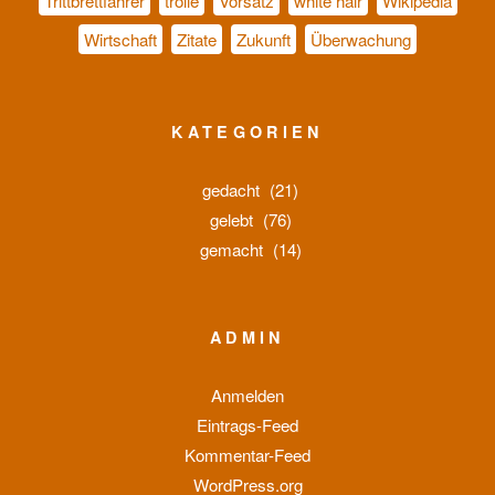
Trittbrettfahrer
trolle
Vorsatz
white hair
Wikipedia
Wirtschaft
Zitate
Zukunft
Überwachung
KATEGORIEN
gedacht
(21)
gelebt
(76)
gemacht
(14)
ADMIN
Anmelden
Eintrags-Feed
Kommentar-Feed
WordPress.org